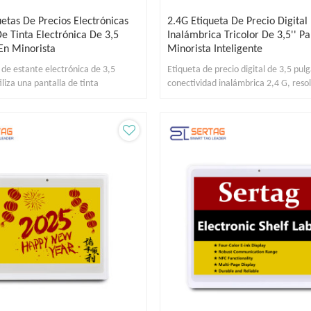
uetas De Precios Electrónicas
2.4G Etiqueta De Precio Digital
De Tinta Electrónica De 3,5
Inalámbrica Tricolor De 3,5'' P
En Minorista
Minorista Inteligente
 de estante electrónica de 3,5
Etiqueta de precio digital de 3,5 pul
iliza una pantalla de tinta
conectividad inalámbrica 2,4 G, reso
 de 4 colores, admite NFC.
384 x 184, para venta minorista.