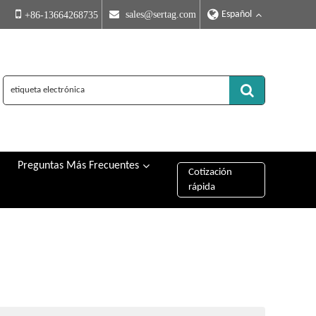
Español
 sales@sertag.com
+86-13664268735
Preguntas Más Frecuentes
Cotización
rápida