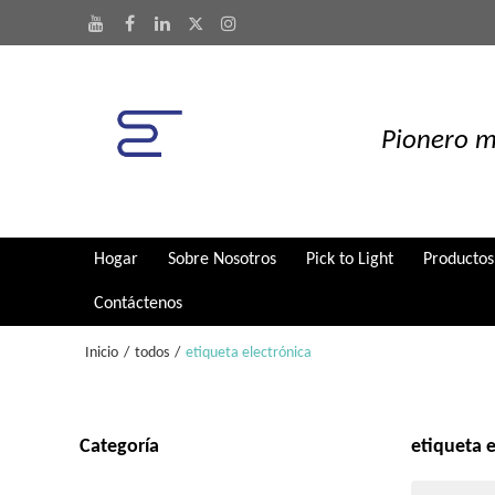
Pionero m
Hogar
Sobre Nosotros
Pick to Light
Productos
Contáctenos
Inicio
/
todos
/
etiqueta electrónica
Categoría
etiqueta e