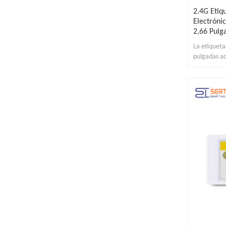
2.4G Etiq
Electróni
2,66 Pulg
La etiqueta
pulgadas ad
firmware in