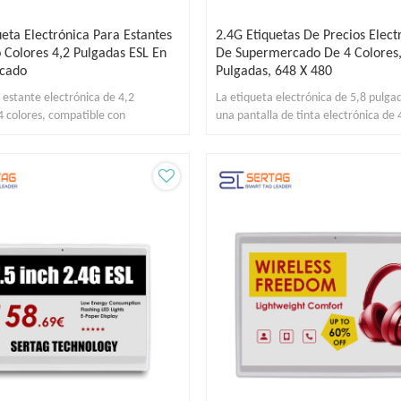
ueta Electrónica Para Estantes
2.4G Etiquetas De Precios Elect
 Colores 4,2 Pulgadas ESL En
De Supermercado De 4 Colores,
cado
Pulgadas, 648 X 480
 estante electrónica de 4,2
La etiqueta electrónica de 5,8 pulgad
4 colores, compatible con
una pantalla de tinta electrónica de 
ón de firmware inalámbrica.
8 páginas utilizables.