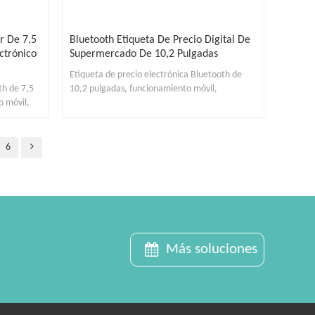
or De 7,5
Bluetooth Etiqueta De Precio Digital De
ctrónico
Supermercado De 10,2 Pulgadas
Etiqueta de precio electrónica Bluetooth de
th de 7,5
10,2 pulgadas, funcionamiento móvil,
o móvil,
resistente al agua y al polvo, luz LED.
6
Más soluciones