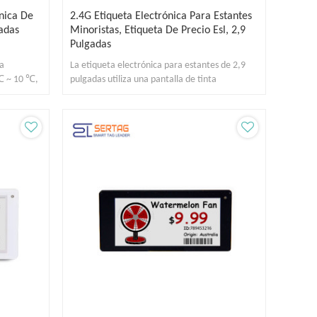
ónica De
2.4G Etiqueta Electrónica Para Estantes
adas
Minoristas, Etiqueta De Precio Esl, 2,9
Pulgadas
ja
La etiqueta electrónica para estantes de 2,9
℃ ~ 10 ℃,
pulgadas utiliza una pantalla de tinta
macén.
electrónica de 4 colores, inalámbrica.