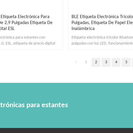
 Etiqueta Electrónica Para
BLE Etiqueta Electrónica Tricol
De 2,9 Pulgadas Etiqueta De
Pulgadas, Etiqueta De Papel Ele
ital ESL
Inalámbrica
ectrónica para estantes con
Etiqueta electrónica tricolor Bluetoo
.0, ESL, etiqueta de precio digital
pulgadas con luz LED, funcionamient
radio de comunicación de 10 m.
1
2
3
4
5
trónicas para estantes