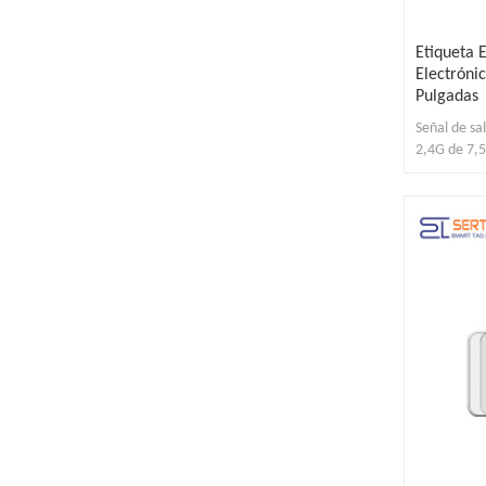
Etiqueta 
Electróni
Pulgadas
Señal de sa
2,4G de 7,5
almacén y h