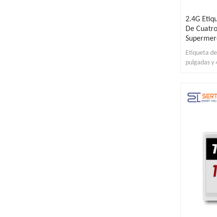
2.4G Etiq
De Cuatro
Supermer
Etiqueta de
pulgadas y 
actualizaci