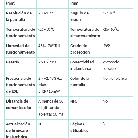
(mm)
(mm)
Resolución de
250x122
Ángulo de
＞170°
la pantalla
visión
Temperatura de
-25~10℃
Temperatura de
-25~10℃
funcionamiento
almacenamiento
Humedad de
45%~70%RH
Grado de
IP68
funcionamiento
protección
Batería
2 x CR2450
Conectividad
Protocolo
inalámbrica
privado
Frecuencia de
2.4~2.48GHz,
Color de la
Negro, blanco
funcionamiento
Max
pantalla
de ESL
EIRP≤10mW
Distancia de
A menos de 30
NFC
No
comunicación
m (distancia
abierta: 50 m)
Actualización
Sí
Páginas
8
de firmware
utilizables
inalámbrica