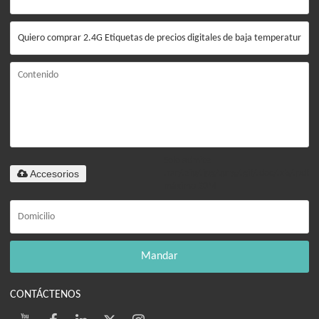
Solo admite
Accesorios
.rar/.zip/.jpg/.png/.gif/.doc/.xls/.pdf,
máximo 20M
Mandar
CONTÁCTENOS