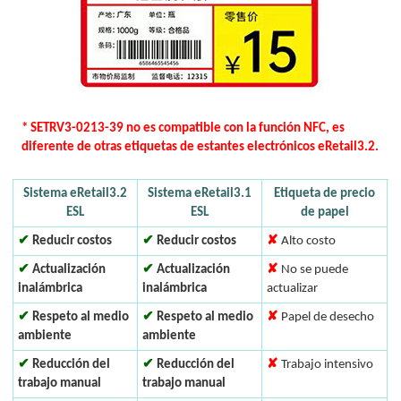
* SETRV3-0213-39 no es compatible con la función NFC, es
diferente de otras etiquetas de estantes electrónicos eRetail3.2.
Sistema eRetail3.2
Sistema eRetail3.1
Etiqueta de precio
ESL
ESL
de papel
✔
Reducir costos
✔
Reducir costos
✘
Alto costo
✔
Actualización
✔
Actualización
✘
No se puede
inalámbrica
inalámbrica
actualizar
✔
Respeto al medio
✔
Respeto al medio
✘
Papel de desecho
ambiente
ambiente
✔
Reducción del
✔
Reducción del
✘
Trabajo intensivo
trabajo manual
trabajo manual