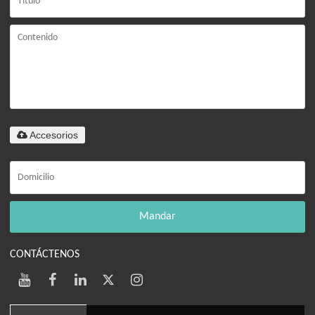
Solo admite
Accesorios
.rar/.zip/.jpg/.png/.gif/.doc/.xls/.pdf,
máximo 20M
Mandar
CONTÁCTENOS