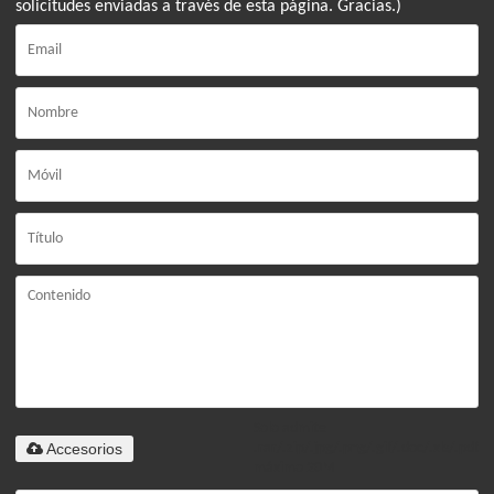
solicitudes enviadas a través de esta página. Gracias.)
Solo admite
Accesorios
.rar/.zip/.jpg/.png/.gif/.doc/.xls/.pdf,
máximo 20M