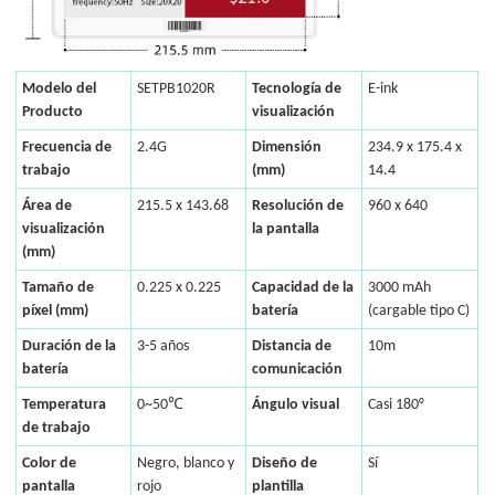
Modelo del
SETPB1020R
Tecnología de
E-ink
Producto
visualización
Frecuencia de
2.4G
Dimensión
234.9 x 175.4 x
trabajo
(mm)
14.4
Área de
215.5 x 143.68
Resolución de
960 x 640
visualización
la pantalla
(mm)
Tamaño de
0.225 x 0.225
Capacidad de la
3000 mAh
píxel (mm)
batería
(cargable tipo C)
Duración de la
3-5 años
Distancia de
10m
batería
comunicación
Temperatura
0~50℃
Ángulo visual
Casi 180°
de trabajo
Color de
Negro, blanco y
Diseño de
Sí
pantalla
rojo
plantilla