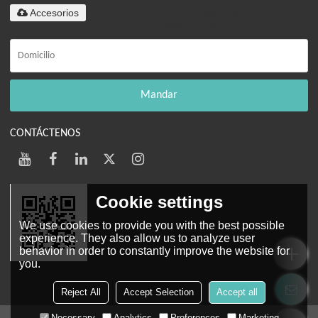
Accesorios
.rar/.zip/.jpg/.png/.gif/.doc/.xls/.pdf,
máximo 20M
Mandar
CONTÁCTENOS
Cookie settings
We use cookies to provide you with the best possible
experience. They also allow us to analyze user
behavior in order to constantly improve the website for
you.
Web móvil
Reject All
Accept Selection
Accept all
Necessary
Analytics
Preferences
Marketing