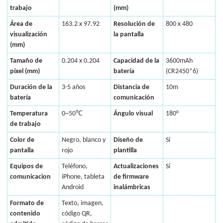
trabajo
(mm)
Área de
163.2 x 97.92
Resolución de
800 x 480
visualización
la pantalla
(mm)
Tamaño de
0.204 x 0.204
Capacidad de la
3600mAh
píxel (mm)
batería
(CR2450*6)
Duración de la
3-5 años
Distancia de
10m
batería
comunicación
Temperatura
0~50℃
Ángulo visual
180°
de trabajo
Color de
Negro, blanco y
Diseño de
Sí
pantalla
rojo
plantilla
Equipos de
Teléfono,
Actualizaciones
Sí
comunicacion
iPhone, tableta
de firmware
Android
inalámbricas
Formato de
Texto, imagen,
contenido
código QR,