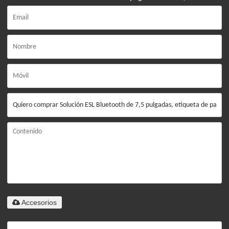
Solo admite
Accesorios
.rar/.zip/.jpg/.png/.gif/.doc/.xls/.pdf,
máximo 20M