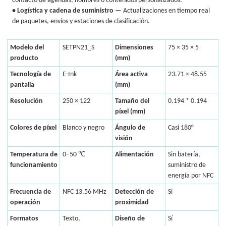
contacto de agendas, nombres o contenidos personalizados.
• Logística y cadena de suministro
— Actualizaciones en tiempo real
de paquetes, envíos y estaciones de clasificación.
Modelo del
SETPN21_S
Dimensiones
75 × 35 × 5
producto
(mm)
Tecnología de
E-Ink
Área activa
23.71 × 48.55
pantalla
(mm)
Resolución
250 × 122
Tamaño del
0.194 * 0.194
píxel (mm)
Colores de píxel
Blanco y negro
Ángulo de
Casi 180°
visión
Temperatura de
0–50 ℃
Alimentación
Sin batería,
funcionamiento
suministro de
energía por NFC
Frecuencia de
NFC 13.56 MHz
Detección de
Sí
operación
proximidad
Formatos
Texto,
Diseño de
Sí