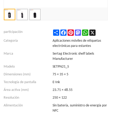
Share
Facebook
Pinterest
Mastodon
WhatsApp
X
participación
Categoría
Aplicaciones móviles de etiquetas
electrónicas para estantes
Marca
Sertag Electronic shelf labels
Manufacturer
Modelo
SETPN21_S
Dimensiones (mm)
75 × 35 × 5
Tecnología de pantalla
E-Ink
Área activa (mm)
23.71 × 48.55
Resolución
250 × 122
Alimentación
Sin batería, suministro de energía por
NFC