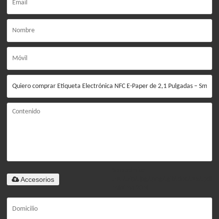
Solo admite
Accesorios
.rar/.zip/.jpg/.png/.gif/.doc/.xls/.pdf,
máximo 20M