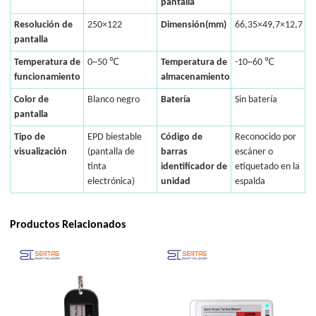
pantalla
Resolución de
250×122
Dimensión(mm)
66,35×49,7×12,7
pantalla
Temperatura de
0~50 ℃
Temperatura de
-10~60 ℃
funcionamiento
almacenamiento
Color de
Blanco negro
Batería
Sin batería
pantalla
Tipo de
EPD biestable
Código de
Reconocido por
visualización
(pantalla de
barras
escáner o
tinta
identificador de
etiquetado en la
electrónica)
unidad
espalda
Productos Relacionados