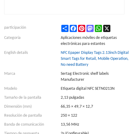
Share
Facebook
Pinterest
Mastodon
WhatsApp
X
participación
Categoría
Aplicaciones móviles de etiquetas
electrónicas para estantes
English details
NFC Epaper Display Tags 2.13inch Digital
Smart Tags for Retail, Mobile Operation,
No need Battery
Marca
Sertag Electronic shelf labels
Manufacturer
Modelo
Etiqueta digital NFC SETN0213N
Tamaño de la pantalla
2,13 pulgadas
Dimensión (mm)
66,35 × 49,7 × 12,7
Resolución de pantalla
250 × 122
Banda de comunicación
13,56 MHz
Tiempo de respuesta
2s (Configurable)