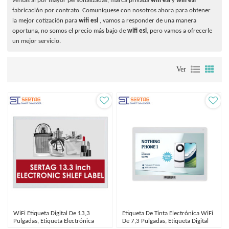
ventas al por mayor personalizadas, marca privada
wifi esl
y
wifi esl
fabricación por contrato. Comuníquese con nosotros ahora para obtener
la mejor cotización para
wifi esl
, vamos a responder de una manera
oportuna, no somos el precio más bajo de
wifi esl
, pero vamos a ofrecerle
un mejor servicio.
Ver
WiFi Etiqueta Digital De 13,3
Etiqueta De Tinta Electrónica WiFi
Pulgadas, Etiqueta Electrónica
De 7,3 Pulgadas, Etiqueta Digital
Para Estanterías Al Por Mayor
Para Tiendas De Alimentos