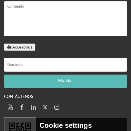
Solo admite
Accesorios
.rar/.zip/.jpg/.png/.gif/.doc/.xls/.pdf,
máximo 20M
Mandar
CONTÁCTENOS
Cookie settings