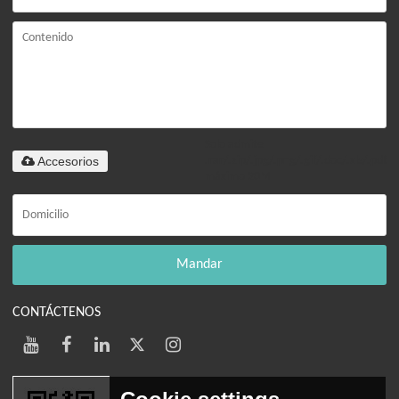
Solo admite
Accesorios
.rar/.zip/.jpg/.png/.gif/.doc/.xls/.pdf,
máximo 20M
Mandar
CONTÁCTENOS