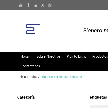
Pionero m
Hogar
Sobre Nosotros
Pick to Light
Productos
Contáctenos
Inicio
/
todos
/
etiquetas ESL de bajo consumo
Categoría
etiquetas