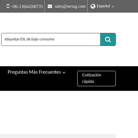
Español
 sales@sertag.com
+86-13664268735
Preguntas Más Frecuentes
Cotización
rápida