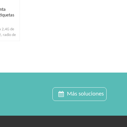
inta
tiquetas
a 2,4G de
, radio de
Más soluciones