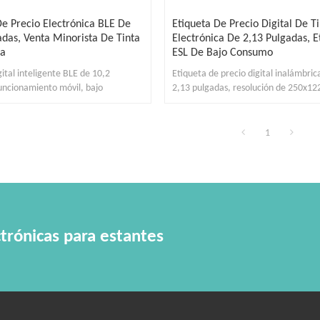
De Precio Electrónica BLE De
Etiqueta De Precio Digital De T
adas, Venta Minorista De Tinta
Electrónica De 2,13 Pulgadas, E
ca
ESL De Bajo Consumo
gital inteligente BLE de 10,2
Etiqueta de precio digital inalámbric
uncionamiento móvil, bajo
2,13 pulgadas, resolución de 250x122
adio de comunicación de 10 m.
comunicación de 12 ~ 15 m.
1
trónicas para estantes