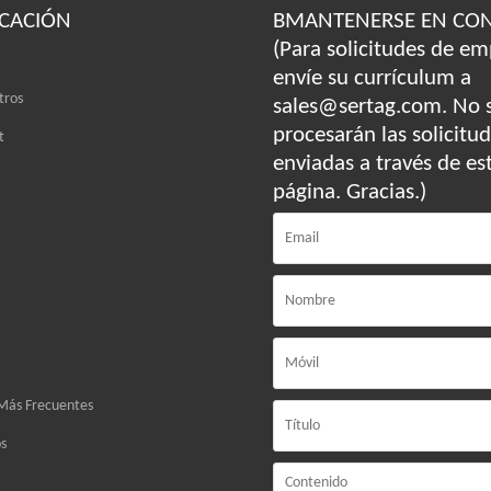
ICACIÓN
BMANTENERSE EN CO
(Para solicitudes de em
envíe su currículum a
tros
sales@sertag.com. No 
procesarán las solicitu
t
enviadas a través de es
página. Gracias.)
Más Frecuentes
s