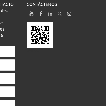
NTACTO
CONTÁCTENOS
pleo,
se
des
ta
Web móvil