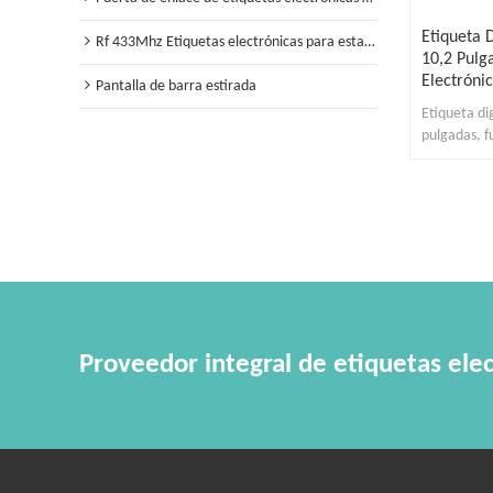
Etiqueta 
Rf 433Mhz Etiquetas electrónicas para estantes
10,2 Pulg
Electróni
Pantalla de barra estirada
Etiqueta di
pulgadas, f
consumo, r
Proveedor integral de etiquetas elec