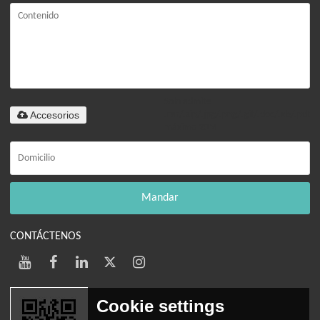
Solo admite
Accesorios
.rar/.zip/.jpg/.png/.gif/.doc/.xls/.pdf,
máximo 20M
Mandar
CONTÁCTENOS
Cookie settings