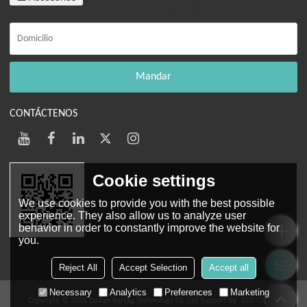
máximo 20M
Mandar
CONTÁCTENOS
Cookie settings
We use cookies to provide you with the best possible
experience. They also allow us to analyze user
behavior in order to constantly improve the website for
you.
Web móvil
Reject All
Accept Selection
Accept all
Necessary
Analytics
Preferences
Marketing
Copyright © 2026
Dalian Sertag Technology Co.,Ltd
Support By
BEE Cloud