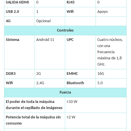
SALIDA HDMI
0
RJ45
0
USB 2.0
1
Wifi
Apoyo
4G
Opcional
Controles
Sistema
Android 11
UPC
Cuatro núcleos,
con una
frecuencia
máxima de 1,8
GHz.
DDR3
2G
EMMC
16G
Wifi
2,4G
Bluetooth
5.0
Fuerza
El poder de toda la máquina
≤10 W
durante el cepillado de imágenes
Potencia total de la máquina sin
≤2 W
consumo