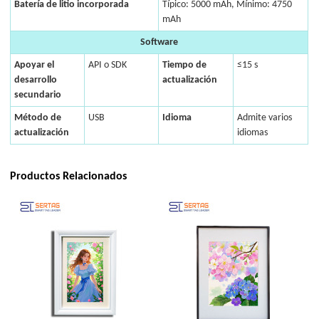
Batería de litio incorporada
Típico: 5000 mAh, Mínimo: 4750
mAh
Software
Apoyar el
API o SDK
Tiempo de
≤15 s
desarrollo
actualización
secundario
Método de
USB
Idioma
Admite varios
actualización
idiomas
Productos Relacionados