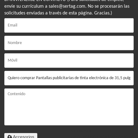
envíe su currículum a sales@sertag.com. No se procesarán las
solicitudes enviadas a través de esta página. Gracias.)
Solo admite
Accesorios
.rar/.zip/.jpg/.png/.gif/.doc/.xls/.pdf,