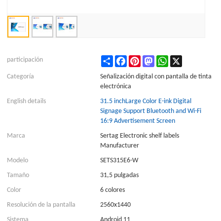
Share
Facebook
Pinterest
Mastodon
WhatsApp
X
participación
Categoría
Señalización digital con pantalla de tinta
electrónica
English details
31.5 inchLarge Color E-ink Digital
Signage Support Bluetooth and Wi-Fi
16:9 Advertisement Screen
Marca
Sertag Electronic shelf labels
Manufacturer
Modelo
SETS315E6-W
Tamaño
31,5 pulgadas
Color
6 colores
Resolución de la pantalla
2560x1440
Sistema
Android 11