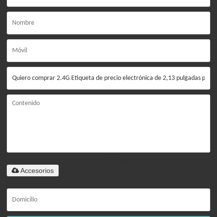
Solo admite
Accesorios
.rar/.zip/.jpg/.png/.gif/.doc/.xls/.pdf,
máximo 20M