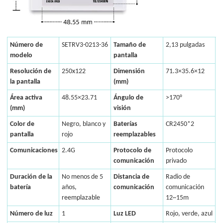
Número de
SETRV3-0213-36
Tamaño de
2,13 pulgadas
modelo
pantalla
Resolución de
250x122
Dimensión
71.3×35.6×12
la pantalla
(mm)
Área activa
48.55×23.71
Ángulo de
>170°
(mm)
visión
Color de
Negro, blanco y
Baterías
CR2450*2
pantalla
rojo
reemplazables
Comunicaciones
2.4G
Protocolo de
Protocolo
comunicación
privado
Duración de la
No menos de 5
Distancia de
Radio de
batería
años,
comunicación
comunicación
reemplazable
12~15m
Número de luz
1
Luz LED
Rojo, verde, azul