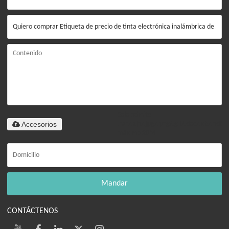
Solo admite
Accesorios
.rar/.zip/.jpg/.png/.gif/.doc/.xls/.pdf,
máximo 20M
Mandar
CONTÁCTENOS