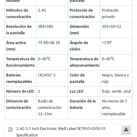
modelo
pantalla
Métodos de
2.4G
Protocolo de
Protocolo
comunicación
comunicación
privado
Resolución de
384×184
Dimensión
101×50×12
la pantalla
(mm)
Área activa
79.68×38.18
Ángulo de
>170°
(mm)
visión
Temperatura de
0~40℃
Temperatura de
0~40℃
funcionamiento
almacenamiento
Baterías
CR2450*3
Color de
Negro, blanco y
reemplazables
pantalla
rojo
Número de LED
1
Luz LED
Rojo, verde, azul
Distancia de
Radio de
Duración de la
No menos de 5
comunicación
comunicación
batería
años,
12~15m
reemplazable
2.4G 3.5 inch Electronic Shelf Label SETRV3-0350-55
Specification