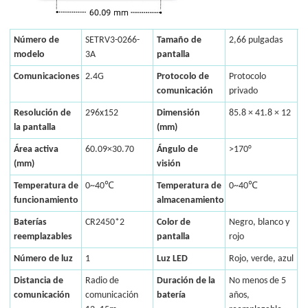
Número de
SETRV3-0266-
Tamaño de
2,66 pulgadas
modelo
3A
pantalla
Comunicaciones
2.4G
Protocolo de
Protocolo
comunicación
privado
Resolución de
296x152
Dimensión
85.8 × 41.8 × 12
la pantalla
(mm)
Área activa
60.09×30.70
Ángulo de
>170°
(mm)
visión
Temperatura de
0~40℃
Temperatura de
0~40℃
funcionamiento
almacenamiento
Baterías
CR2450*2
Color de
Negro, blanco y
reemplazables
pantalla
rojo
Número de luz
1
Luz LED
Rojo, verde, azul
Distancia de
Radio de
Duración de la
No menos de 5
comunicación
comunicación
batería
años,