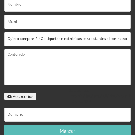
Solo admite
Accesorios
.rar/.zip/.jpg/.png/.gif/.doc/.xls/.pdf,
máximo 20M
Mandar