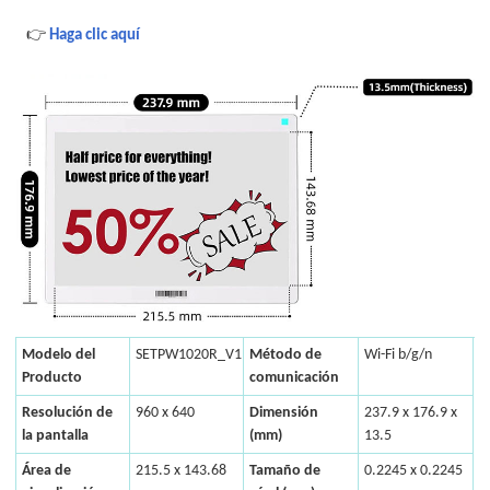
👉
Haga clic aquí
Modelo del
SETPW1020R_V1
Método de
Wi-Fi b/g/n
Producto
comunicación
Resolución de
960 x 640
Dimensión
237.9 x 176.9 x
la pantalla
(mm)
13.5
Área de
215.5 x 143.68
Tamaño de
0.2245 x 0.2245