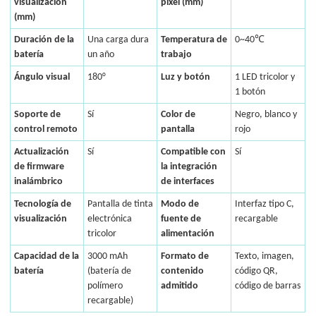
visualización
píxel (mm)
(mm)
Duración de la
Una carga dura
Temperatura de
0~40℃
batería
un año
trabajo
Ángulo visual
180°
Luz y botón
1 LED tricolor y
1 botón
Soporte de
Sí
Color de
Negro, blanco y
control remoto
pantalla
rojo
Actualización
Sí
Compatible con
Sí
de firmware
la integración
inalámbrico
de interfaces
Tecnología de
Pantalla de tinta
Modo de
Interfaz tipo C,
visualización
electrónica
fuente de
recargable
tricolor
alimentación
Capacidad de la
3000 mAh
Formato de
Texto, imagen,
batería
(batería de
contenido
código QR,
polímero
admitido
código de barras
recargable)