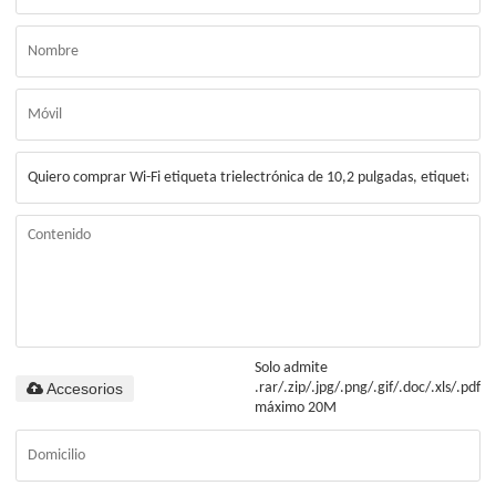
Solo admite
Accesorios
.rar/.zip/.jpg/.png/.gif/.doc/.xls/.pdf,
máximo 20M