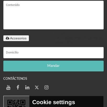
Solo admite
Accesorios
.rar/.zip/.jpg/.png/.gif/.doc/.xls/.pdf,
máximo 20M
Mandar
CONTÁCTENOS
Cookie settings