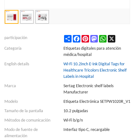
Share
Facebook
Pinterest
Mastodon
WhatsApp
X
participación
Categoría
Etiquetas digitales para atención
médica/hospital
English details
Wi-Fi 10.2inch E-ink Digital Tags for
Healthcare Tricolors Electronic Shelf
Labels in Hospital
Marca
Sertag Electronic shelf labels
Manufacturer
Modelo
Etiqueta Electrónica SETPW1020R_V1
Tamaño de la pantalla
10.2 pulgadas
Métodos de comunicación
Wi-Fi b/g/n
Modo de fuente de
Interfaz tipo C, recargable
alimentación