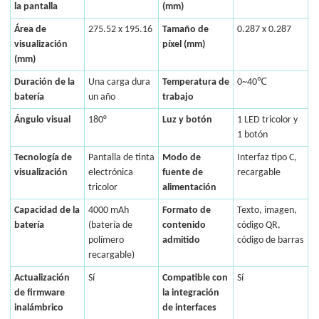
la pantalla
(mm)
Área de
275.52 x 195.16
Tamaño de
0.287 x 0.287
visualización
píxel (mm)
(mm)
Duración de la
Una carga dura
Temperatura de
0~40℃
batería
un año
trabajo
Ángulo visual
180°
Luz y botón
1 LED tricolor y
1 botón
Tecnología de
Pantalla de tinta
Modo de
Interfaz tipo C,
visualización
electrónica
fuente de
recargable
tricolor
alimentación
Capacidad de la
4000 mAh
Formato de
Texto, imagen,
batería
(batería de
contenido
código QR,
polímero
admitido
código de barras
recargable)
Actualización
Sí
Compatible con
Sí
de firmware
la integración
inalámbrico
de interfaces