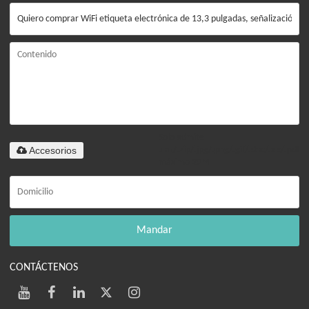
Solo admite
Accesorios
.rar/.zip/.jpg/.png/.gif/.doc/.xls/.pdf,
máximo 20M
Mandar
CONTÁCTENOS