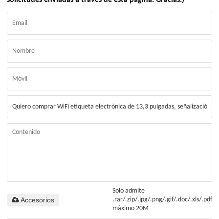
solicitudes enviadas a través de esta página. Gracias.)
Solo admite
Accesorios
.rar/.zip/.jpg/.png/.gif/.doc/.xls/.pdf,
máximo 20M