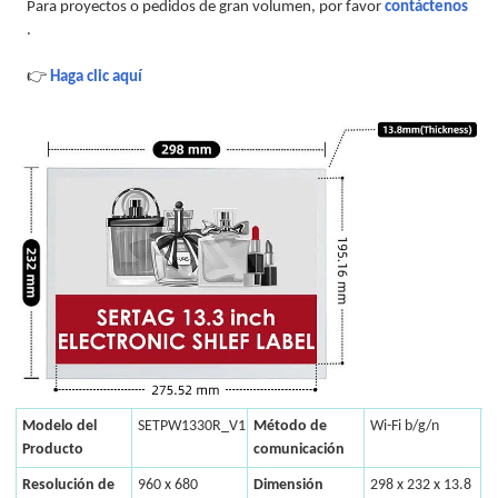
Para proyectos o pedidos de gran volumen, por favor
contáctenos
.
👉
Haga clic aquí
Modelo del
SETPW1330R_V1
Método de
Wi-Fi b/g/n
Producto
comunicación
Resolución de
960 x 680
Dimensión
298 x 232 x 13.8