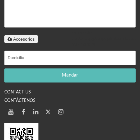
Solo admite
Accesorios
.rar/.zip/.jpg/.png/.gif/.doc/.xls/.pdf,
máximo 20M
Mandar
CONTACT US
CONTÁCTENOS