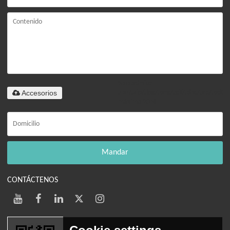
Solo admite
Accesorios
.rar/.zip/.jpg/.png/.gif/.doc/.xls/.pdf,
máximo 20M
Mandar
CONTÁCTENOS