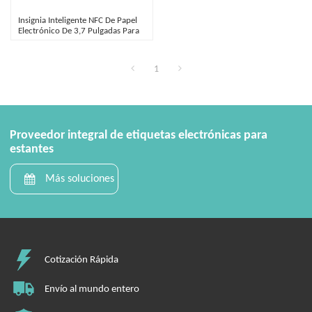
Insignia Inteligente NFC De Papel
Electrónico De 3,7 Pulgadas Para
Salas De Reuniones Y Gestión De
Visitantes
1
Proveedor integral de etiquetas electrónicas para
estantes
Más soluciones
Cotización Rápida
Envío al mundo entero