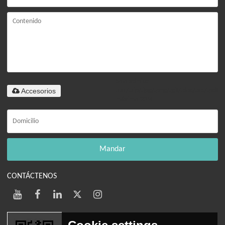
Solo admite
Accesorios
.rar/.zip/.jpg/.png/.gif/.doc/.xls/.pdf,
máximo 20M
Mandar
CONTÁCTENOS