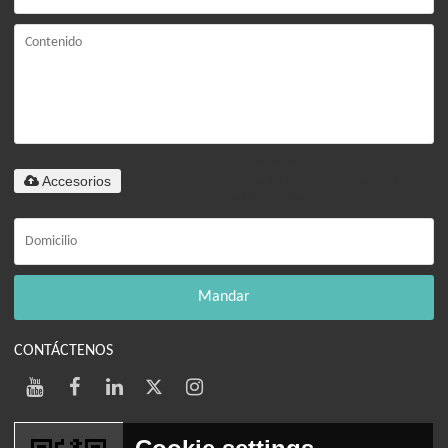
Solo admite
Accesorios
.rar/.zip/.jpg/.png/.gif/.doc/.xls/.pdf,
máximo 20M
Mandar
CONTÁCTENOS