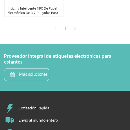
Insignia Inteligente NFC De Papel
Electrónico De 3,7 Pulgadas Para
Salas De Reuniones Y Gestión De
Visitantes
1
Proveedor integral de etiquetas electrónicas para
estantes
Más soluciones
Cotización Rápida
Envío al mundo entero