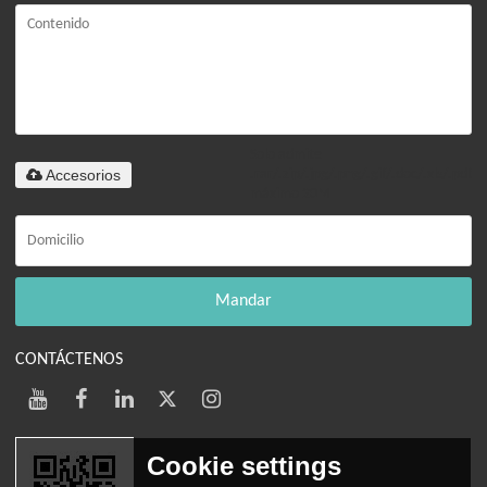
Solo admite
Accesorios
.rar/.zip/.jpg/.png/.gif/.doc/.xls/.pdf,
máximo 20M
Mandar
CONTÁCTENOS
Cookie settings