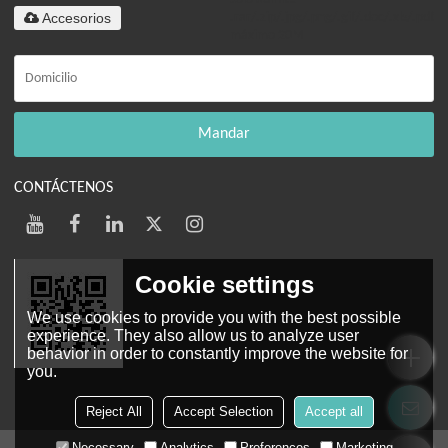
Accesorios
.rar/.zip/.jpg/.png/.gif/.doc/.xls/.pdf,
máximo 20M
Mandar
CONTÁCTENOS
Cookie settings
We use cookies to provide you with the best possible
experience. They also allow us to analyze user
behavior in order to constantly improve the website for
you.
Web móvil
Reject All
Accept Selection
Accept all
Necessary
Analytics
Preferences
Marketing