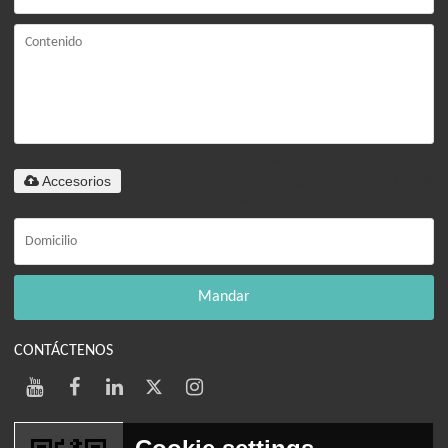
Solo admite
Accesorios
.rar/.zip/.jpg/.png/.gif/.doc/.xls/.pdf,
máximo 20M
Mandar
CONTÁCTENOS