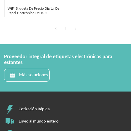
WiFi Etiqueta De Precio Digital De
Papel Electrónico De 10,2
Pulgadas Para Tiendas De
Conveniencia
1
Proveedor integral de etiquetas electrónicas para
estantes
Más soluciones
Cotización Rápida
Envío al mundo entero