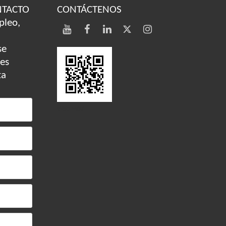
NTACTO
CONTÁCTENOS
pleo,
se
des
ta
Web móvil