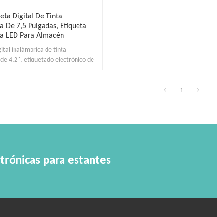
eta Digital De Tinta
ca De 7,5 Pulgadas, Etiqueta
ca LED Para Almacén
gital inalámbrica de tinta
 de 4,2'', etiquetado electrónico de
-Fi, resolución de 800x480.
1
trónicas para estantes