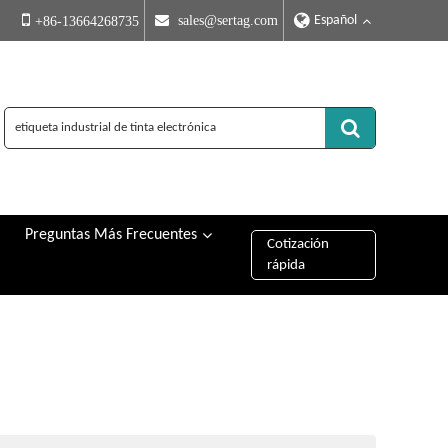
Español
 sales@sertag.com
+86-13664268735
Preguntas Más Frecuentes
Cotización
rápida