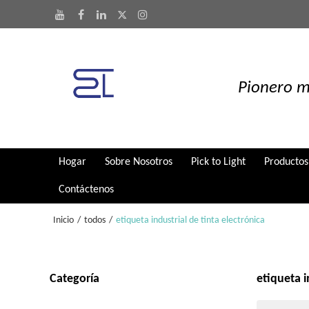
Pionero m
Hogar
Sobre Nosotros
Pick to Light
Productos
Contáctenos
Inicio
/
todos
/
etiqueta industrial de tinta electrónica
Categoría
etiqueta i