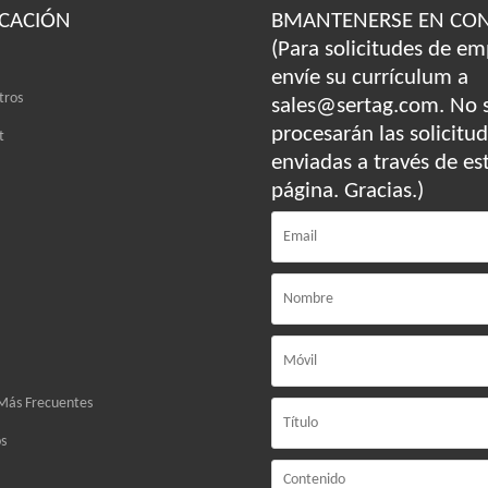
ICACIÓN
BMANTENERSE EN CO
(Para solicitudes de em
envíe su currículum a
tros
sales@sertag.com. No 
procesarán las solicitu
t
enviadas a través de es
página. Gracias.)
Más Frecuentes
s