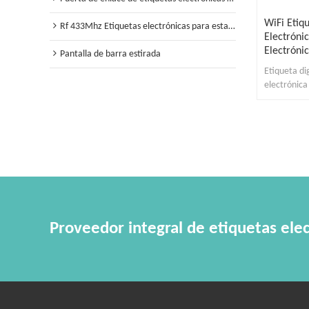
WiFi Etiqu
Rf 433Mhz Etiquetas electrónicas para estantes
Electróni
Electróni
Pantalla de barra estirada
Etiqueta di
electrónica
estantes Wi
Proveedor integral de etiquetas elec