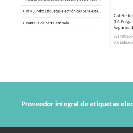
Rf 433Mhz Etiquetas electrónicas para estantes
Gafete In
3.6 Pulga
Pantalla de barra estirada
Seguridad
SETPB0360C 
3.6 pulgada
identidad 
Proveedor integral de etiquetas elec