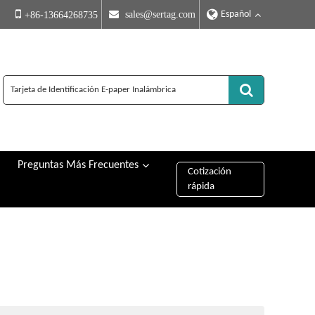
Español
 sales@sertag.com
+86-13664268735
Preguntas Más Frecuentes
Cotización
rápida