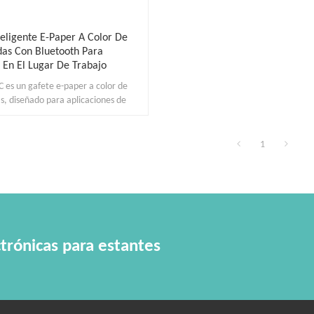
teligente E-Paper A Color De
das Con Bluetooth Para
 En El Lugar De Trabajo
es un gafete e-paper a color de
s, diseñado para aplicaciones de
empresarial moderna.
1
trónicas para estantes