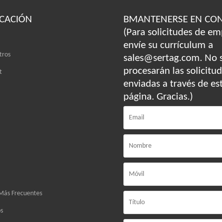
ICACIÓN
BMANTENERSE EN CO
(Para solicitudes de em
envíe su currículum a
tros
sales@sertag.com. No 
procesarán las solicitu
t
enviadas a través de es
página. Gracias.)
Más Frecuentes
s