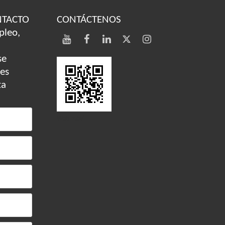
NTACTO
CONTÁCTENOS
pleo,
se
des
ta
Web móvil