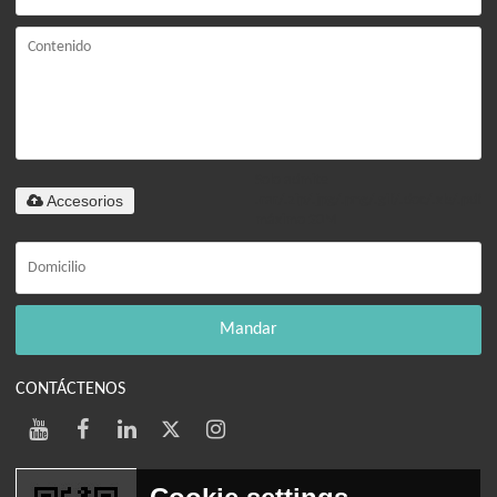
Solo admite
Accesorios
.rar/.zip/.jpg/.png/.gif/.doc/.xls/.pdf,
máximo 20M
Mandar
CONTÁCTENOS